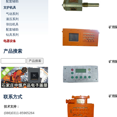
配套辅助
支护机具
气动系列
液压系列
张拉机具
矿用
配套辅助
钻具系列
电器设备
产品搜索
矿用
联系方式
矿用
技术支持：
(086)0311-85965264