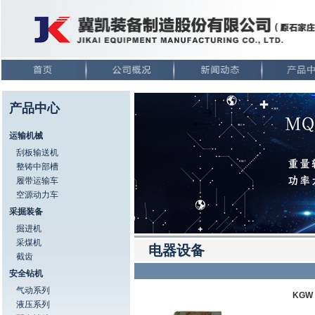
产品中心
运输机械
刮板输送机
整铸中部槽
履带运输车
空源动力车
采掘装备
掘进机
采煤机
电器设备
截齿
安全钻机
气动系列
KGW
液压系列