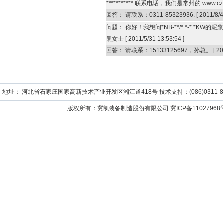
*********** 联系电话，我们是常州的.www.cz
回答：
请联系：0311-85323936.
[
2011/8/4
问题：
你好！我想问*NB-**/*.*-*.*KW
熊女士
[
2011/5/31 13:53:54
]
回答：
请联系：15133125697，孙总。
[
20
地址： 河北省石家庄国家高新技术产业开发区湘江道418号 技术支持：(086)0311-859652
版权所有：冀凯装备制造股份有限公司
冀ICP备11027968