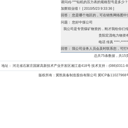
请问zlj-***钻机的压力表的规格型号是多少？
加辉煌业绩！
[
2010/5/23 9:33:36
]
回答：
您是哪个地区的，可在销售网络图中
问题：
您好中煤公司
我公司是专营煤矿物资的，刚才我给你们传了一份
贵阳宏茂电力物资有限
电话 传真 ****-******
回答：
我公司业务人员会及时联系您，可打电话
总共75条数据，共15
地址： 河北省石家庄国家高新技术产业开发区湘江道418号 技术支持：(086)0311-859652
版权所有：冀凯装备制造股份有限公司
冀ICP备11027968