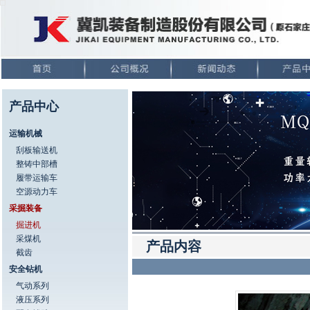
产品中心
运输机械
刮板输送机
整铸中部槽
履带运输车
空源动力车
采掘装备
掘进机
采煤机
产品内容
截齿
安全钻机
气动系列
液压系列