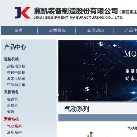
产品中心
运输机械
刮板输送机
整铸中部槽
履带运输车
空源动力车
采掘装备
掘进机
采煤机
气动系列
截齿
安全钻机
气动系列
气动
液压系列