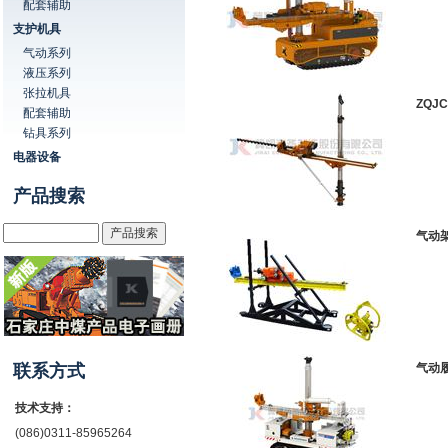
配套辅助
支护机具
气动系列
液压系列
张拉机具
ZQJ
配套辅助
钻具系列
电器设备
产品搜索
气动架
联系方式
气动履
技术支持：
(086)0311-85965264