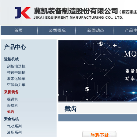
产品中心
运输机械
刮板输送机
整铸中部槽
履带运输车
空源动力车
采掘装备
掘进机
采煤机
截齿
截齿
安全钻机
气动系列
液压系列