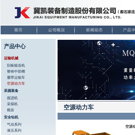
产品中心
运输机械
刮板输送机
整铸中部槽
履带运输车
空源动力车
采掘装备
掘进机
采煤机
空源动力车
截齿
安全钻机
气动系列
空源
液压系列