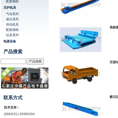
配套辅助
支护机具
气动系列
液压系列
张拉机具
高耐
配套辅助
钻具系列
电器设备
产品搜索
空源
联系方式
磐石
技术支持：
(086)0311-85965264