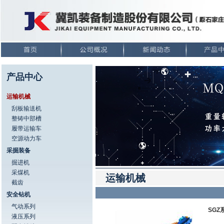
产品中心
运输机械
刮板输送机
整铸中部槽
履带运输车
空源动力车
采掘装备
掘进机
采煤机
运输机械
截齿
安全钻机
气动系列
SG
液压系列